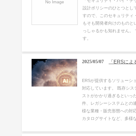
「セキュリティ・バイ・デザ
設計ポリシーのひとつとし
すので、このセキュリティ
もそも開発者向けのものと
っしゃるかも知れません。
す。
2025/05/07
「ERSによ
ERSが提供するソリューシ
対応しています。 既存シ
ストがかかり過ぎるといった
件、レガシーシステムとの
様な業種・販売形態への対
カタログサイトなど、多様