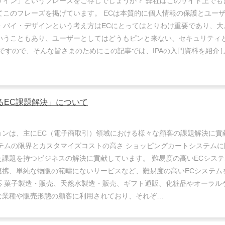
イン」というフレーズをご存じでしょうか？ 弊社はこのサイト上でも営
てこのフレーズを掲げています。 ECは本質的に個人情報の保護とユー
・バイ・デザインという考え方はECにとってはとりわけ重要であり、大
いうこともあり、ユーザーとしてはどうもピンと来ない、セキュリティ
 ですので、そんな皆さまのためにこの記事では、IPAの入門資料を紹介
るEC課題解決」について
ョンは、主にEC（電子商取引）領域における様々な顧客の課題解決に貢
ステムの限界とカスタマイズコストの高さ ショッピングカートシステム
課題を持つビジネスの解決に貢献しています。 難易度の高いECシステ
連携、単純な物販の範疇にないサービスなど、難易度の高いECシステム
応 菓子製造・販売、天然水製造・販売、ギフト通販、化粧品やオーラル
な業種や販売形態の顧客に利用されており、それぞ…