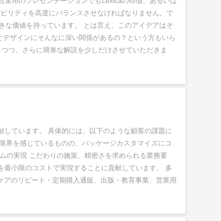
業用のプレゼンテーションでもLexicaの特徴、あるいは
ザビリティを高度にバランスさせなければなりません。で
きな価値を持っています。 とは言え、このアイデアはそ
とデザインにそんなに深い関係があるの？という方もいら
しつつ、さらに簡単な解説を少しだけさせていただきま
献しています。 具体的には、以下のような顧客の課題に
に限界を感じているものの、パッケージカスタマイズにコ
ムの実現 こだわりの施策、精密さを求められる業務要
を最小限のコストで実現することに貢献しています。 多
ケアのリピート・定期購入通販、出版・教育事業、営業用