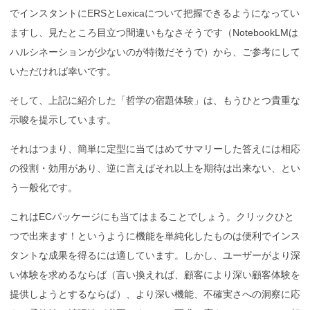
でインスタントにERSとLexicaについて把握できるようになってい
ますし、見たところ目立つ間違いもなさそうです（NotebookLMは
ハルシネーションが少ないのが特徴だそうで）から、ご参考にして
いただければ幸いです。
そして、上記に紹介した「哲学の宿題体験」は、もうひとつ貴重な
示唆を提示しています。
それはつまり、簡単に定型に当てはめてサマリーした答えには相応
の役割・効用があり、逆に言えばそれ以上を期待は出来ない、とい
う一般化です。
これはECパッケージにも当てはまることでしょう。クリックひと
つで出来ます！というように機能を単純化したものは便利でインス
タントな成果を得るには適しています。しかし、ユーザーがより深
い体験を求めるならば（言い換えれば、顧客により深い顧客体験を
提供しようとするならば）、より深い機能、不確実さへの洞察に応