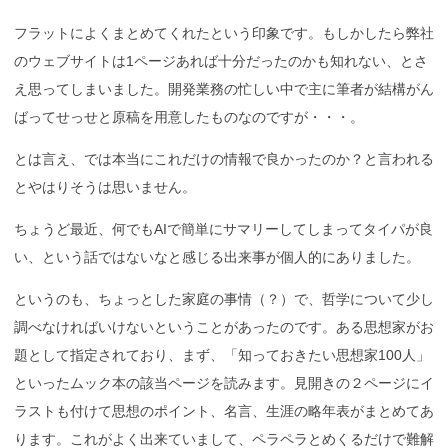
フラットによくまとめてくれたという印象です。もしかしたら弊社
のウェブサイトは1ページあれば十分だったのかも知れない、とさ
え思ってしまいました。開発業務の忙しい中で主に筆者が結構がん
ばってせっせと原稿を用意したものなのですが・・・。
とは言え、では本当にこれだけの情報で良かったのか？と言われる
とやはりそうは思いません。
ちょうど最近、何でもAIで簡単にサマリーしてしまってタイパが良
い、という話ではないなと感じる出来事が個人的にありました。
というのも、ちょっとした家庭の事情（？）で、哲学について少し
調べなければいけないということがあったのです。ある思想家がお
題として指定されており、まず、「知っておきたい思想家100人」
といったムック本の該当ページを読みます。見開きの２ページにイ
ラストも付けて思想のポイント、名言、生涯の略年表がまとめてあ
ります。これがよく出来ていまして、ペラペラとめくるだけで難解