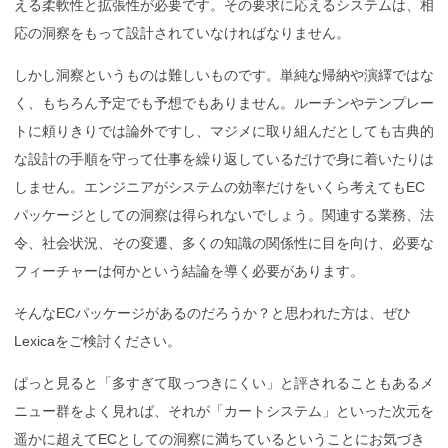
える柔軟性と拡張性が必要です。その要求に応えるシステムは、相
応の洞察をもって設計されていなければなりません。
しかし洞察というものは難しいものです。単純な帰納や演繹ではな
く、もちろん予定でも予想でもありません。ルーチンやテンプレー
トに頼りきりでは論外ですし、マジメに取り組んだとしても古典的
な設計の手順を守って仕事を繰り返しているだけで身に着いたりは
しません。エンジニアがシステムの効率だけをいくら考えてもEC
パッケージとしての洞察は得られないでしょう。関連する業務、法
令、社会状況、その変遷、多くの知識の関係性に目を向け、必要な
フィーチャーは何かという結論を導く必要があります。
そんなECパッケージがあるのだろうか？と思われた方は、ぜひ
Lexicaをご検討ください。
ぱっと見ると「多すぎて取っつきにくい」と評されることもあるメ
ニュー群をよく見れば、それが「カートシステム」といった次元を
遥かに超えてECとしての洞察に満ちているということにお気づき