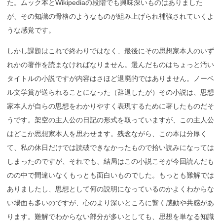
た。ムック本とWikipediaの段階でも興味深いものはありました
が、その知識の骨格のようなものが組み上げられ補強されていくよ
うな感覚です。
しかし課題はこれで終わりではなく、最後にその思想家本人のいず
れかの著作を読まなければなりません。選んだものはちょっと汚い
タイトルの小説ですが内容はさほど退廃的ではありません。ノーベ
ル文学賞が送られることになった（辞退したが）その小説は、思想
家本人が自らの思想をわかりやすく表現するために著したものだそ
うです。架空の主人公の日記の形式を取っていますが、この主人公
はどこか思想家本人を思わせます。残念ながら、この本は分厚く
て、私の休日だけでは読破できなかったもので拾い読みになっては
しまったのですが、それでも、結局はこの小説こそが今回読んだも
のの中で間違いなくもっとも面白いものでした。もっとも難解では
ありましたし、思想として何の説明になっているのかよくわからな
い場面も多いのですが、心のより深いところに響く感動や共感があ
ります。難解でわからない部分が多いとしても、思想を単なる知識