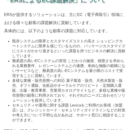
「ERSによるEC課題解決」について
ERSが提供するソリューションは、主にEC（電子商取引）領域に
おける様々な顧客の課題解決に貢献しています。
具体的には、以下のような顧客の課題に対応しています。
既存システムの限界とカスタマイズコストの高さ ショッピングカ
ートシステムに限界を感じているものの、パッケージカスタマイズ
にコストがかかり過ぎるといった課題を持つビジネスの解決に貢献
しています。
難易度の高いECシステムの実現 こだわりの施策、精密さを求めら
れる業務要件、レガシーシステムとの連携、単純な物販の範疇にな
いサービスなど、難易度の高いECシステムを最小限のコストで実
現することに貢献しています。
多様な業種・販売形態への対応 菓子製造・販売、天然水製造・販
売、ギフト通販、化粧品やオーラルケアのリピート・定期購入通
販、出版・教育事業、営業用カタログサイトなど、多様な業種や販
売形態の顧客に利用されており、それぞれのニーズに合わせたソリ
ューションを提供しています。
セキュリティや運用に関する課題 Lexicaをご利用のお客様（加盟
店）は、クレジットカード・セキュリティガイドラインなどの対策
や考え方について不明な点があれば、サポート窓口に相談すること
ができます。