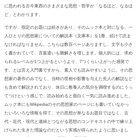
に思われる古今東西のさまざまな思想・哲学が「なるほど、なるほ
ど」とわかります。
ですが、指定のお題には続きがあり、そのムック本と対になる、一
人ひとりの思想家についての解説本（文庫本）を1冊、続けて読ま
なければなりません。こちらは数百ページありますし、文字も小さ
く書かれていて、言葉遣いも難解さを増します。個人的には、求め
られるレベルが1つ上がるというより、7つくらい上がった感覚で
す。とは言え入門書ですから、素人でも読みやすいように、その思
想家の著作のみでなく、当時の世相や影響を与えた先人の解説など
も含めて解説されており、休日に教養人の気分を満喫するのにうっ
てつけという感じで、読み始めると面白く一気に読み進めました。
ムック本にもWikpediaのその思想家のページにも書いていなかっ
たいろいろな情報を得て、その思想が単なるお題目ではなく、古
代・近代・現代と連綿とつながる思想のコンテキストの中で練り上
げられた生きた理論なのだという実感が得られたように思いまし